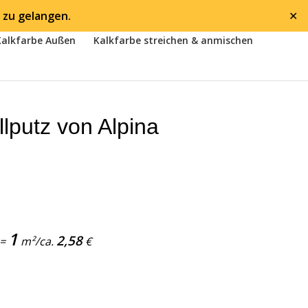
 zu gelangen.
✕
Kalkfarbe Außen
Kalkfarbe streichen & anmischen
lputz von Alpina
1
2,58
 =
m²/ca.
€